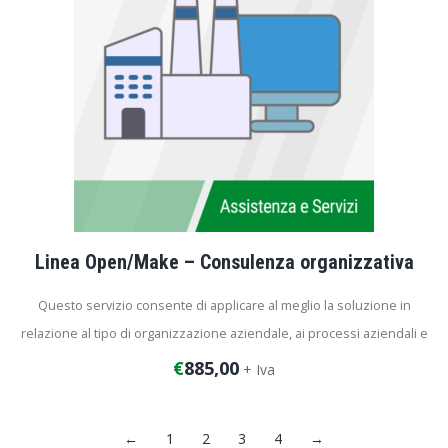
Linea Open/Make – Consulenza organizzativa
Questo servizio consente di applicare al meglio la soluzione in
relazione al tipo di organizzazione aziendale, ai processi aziendali e
al tipo di risultati attesi dall’azienda cliente. Il numero di ore di base
€
885,00
+ Iva
sarà da ampliare in relazione alle esigenze e alla complessità dei
temi che saranno analizzati con il cliente.
←
1
2
3
4
→