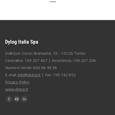
Durata: 10 ore
Dylog Italia Spa
Indirizzo: Corso Bramante, 53 - 10126 Torino
Centralino: 199 207 607 | Assistenza: 199 207 208
Numero Verde: 800 98 48 98
E-mail:
info@dylog.it
| Fax: 199 742 852
Privacy Policy
www.dylog.it
Find us on:
Facebook
YouTube
Linkedin
page
page
page