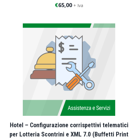
€
65,00
+ Iva
Durata dell’intervento: 1 ora
Hotel – Configurazione corrispettivi telematici
per Lotteria Scontrini e XML 7.0 (Buffetti Print