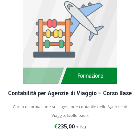
Contabilità per Agenzie di Viaggio – Corso Base
Corso di formazione sulla gestione contabile delle Agenzie di
Viaggio, livello base.
€
235,00
+ Iva
Durata del corso: 4 ore