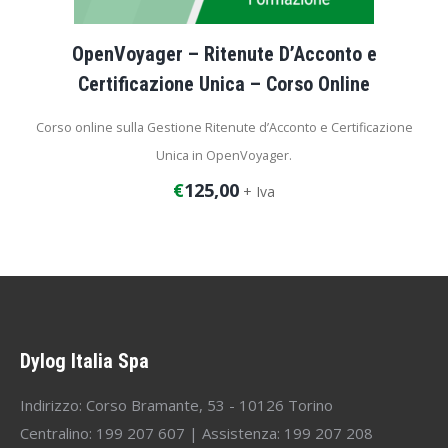
OpenVoyager – Ritenute D’Acconto e
Certificazione Unica – Corso Online
Corso online sulla Gestione Ritenute d’Acconto e Certificazione
Unica in OpenVoyager.
€
125,00
+ Iva
Durata del corso: 2 ore
Dylog Italia Spa
Indirizzo: Corso Bramante, 53 - 10126 Torino
Centralino: 199 207 607 | Assistenza: 199 207 208