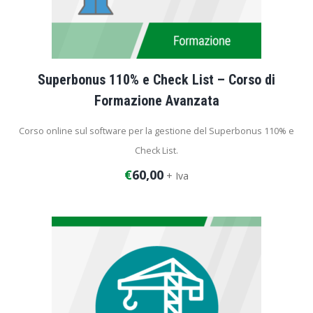
Superbonus 110% e Check List – Corso di
Formazione Avanzata
Corso online sul software per la gestione del Superbonus 110% e
Check List.
€
60,00
+ Iva
Durata corso: 1 ora