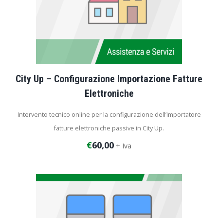
City Up – Configurazione Importazione Fatture
Elettroniche
Intervento tecnico online per la configurazione dell’Importatore
fatture elettroniche passive in City Up.
€
60,00
+ Iva
Durata dell’intervento: 1 ora