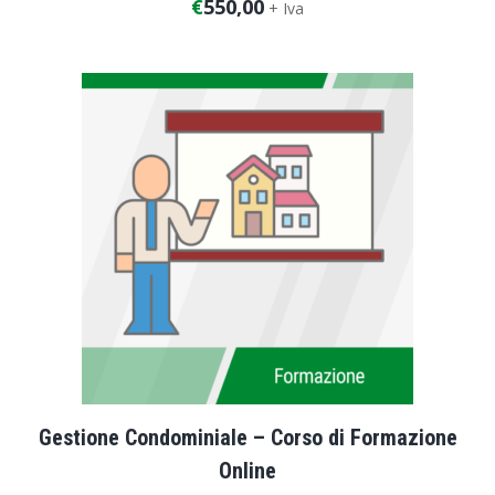
€
550,00
+ Iva
Durata corso: 10 ore
Gestione Condominiale – Corso di Formazione
Online