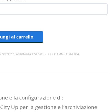
ungi al carrello
nistratori
,
Assistenza e Servizi
COD:
AMM-FORMIT04
one e la configurazione di:
City Up per la gestione e l’archiviazione