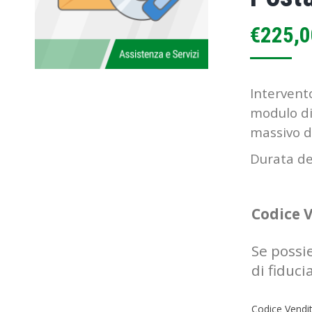
€
225,0
Intervent
modulo di
massivo d
Durata del
Codice 
Se possi
di fiduci
Codice Vendit