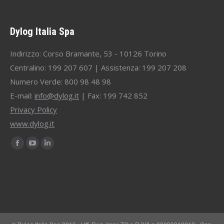
Dylog Italia Spa
Indirizzo: Corso Bramante, 53 - 10126 Torino
Centralino: 199 207 607 | Assistenza: 199 207 208
Numero Verde: 800 98 48 98
E-mail:
info@dylog.it
| Fax: 199 742 852
Privacy Policy
www.dylog.it
Find us on:
Facebook
YouTube
Linkedin
page
page
page
opens
opens
opens
in
in
in
new
new
new
window
window
window