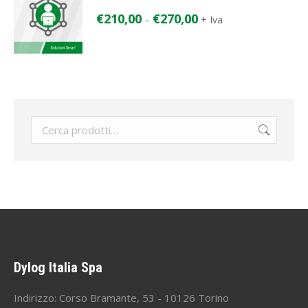
€
210,00
€
270,00
–
+ Iva
Dylog Italia Spa
Indirizzo: Corso Bramante, 53 - 10126 Torino