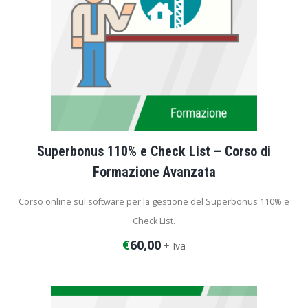
Superbonus 110% e Check List – Corso di
Formazione Avanzata
Corso online sul software per la gestione del Superbonus 110% e
Check List.
€
60,00
+ Iva
Durata corso: 1 ora