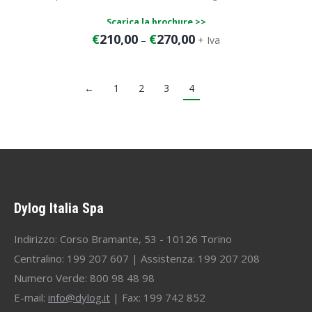
Scarica la brochure >>
€
210,00
€
270,00
–
+ Iva
Il costo comprende:
Configurazione di 1 PC remoto:
canone 120 € / anno
←
1
2
3
4
Attivazione
versione fino a 2 utenti: 90 € una tantum
Attivazione
versione fino a 5 utenti: 150 € una tantum
Nelle 72 ore successive alla registrazione del suo ordine, verrà
contattato dai tecnici Dylog per la configurazione e l’attivazione del
servizio.
Dylog Italia Spa
Indirizzo: Corso Bramante, 53 - 10126 Torino
Centralino: 199 207 607 | Assistenza: 199 207 208
Numero Verde: 800 98 48 98
E-mail:
info@dylog.it
| Fax: 199 742 852