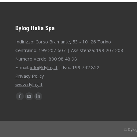
Dylog Italia Spa
Indirizzo: Corso Bramante, 53 - 10126 Torino
Centralino: 199 207 607 | Assistenza: 199 207 208
Numero Verde: 800 98 48 98
E-mail:
info@dylog.it
| Fax: 199 742 852
Privacy Policy
www.dylog.it
Find us on:
Facebook
YouTube
Linkedin
page
page
page
opens
opens
opens
in
in
in
© Dylog
new
new
new