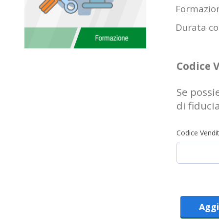
Formazion
Durata co
Codice 
Se possi
di fiduci
Codice Vendit
Aggi