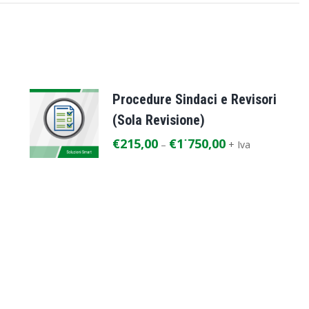
Procedure Sindaci e Revisori
(Sola Revisione)
€
215,00
€
1˙750,00
–
+ Iva