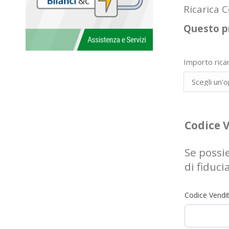
Ricarica C
Questo pr
Importo ricar
Codice 
Se possi
di fiduci
Codice Vendit