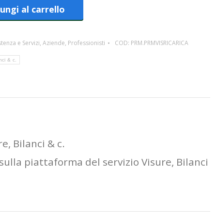
ungi al carrello
stenza e Servizi
,
Aziende
,
Professionisti
COD:
PRM.PRMVISRICARICA
nci & c.
e, Bilanci & c.
sulla piattaforma del servizio Visure, Bilanci