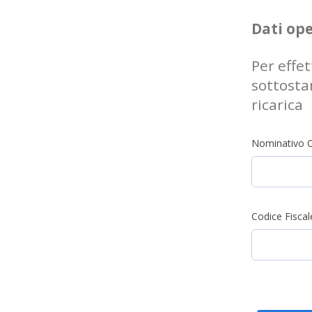
Dati op
Per effe
sottostan
ricarica
Nominativo 
Codice Fisca