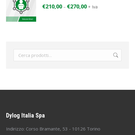
€
210,00
€
270,00
–
+ Iva
Dylog Italia Spa
Indirizzo: Corso Bramante, 53 - 10126 Torino